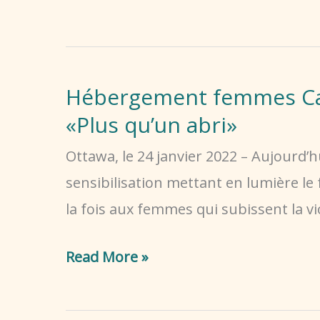
Maki
d’HFC
parle
Hébergement femmes Cana
du
«Plus qu’un abri»
nouveau
projet
Ottawa, le 24 janvier 2022 – Aujour
d’hébergement
sensibilisation mettant en lumière le
de
la fois aux femmes qui subissent la v
deuxième
Hébergement
étape,
Read More »
femmes
et
Canada
de