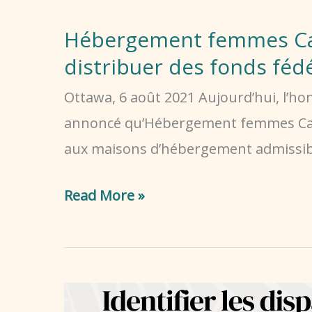
lance
la
Hébergement femmes Cana
la
subvention
distribuer des fonds fé
campagne
de
nationale
2
Ottawa, 6 août 2021 Aujourd’hui, l’h
de
millions
annoncé qu’Hébergement femmes Canad
sensibilisation
de
aux maisons d’hébergement admissibles
«Plus
la
Hébergement
qu’un
Read More »
Slaight
femmes
abri»
Family
Canada
Foundation
se
réjouit