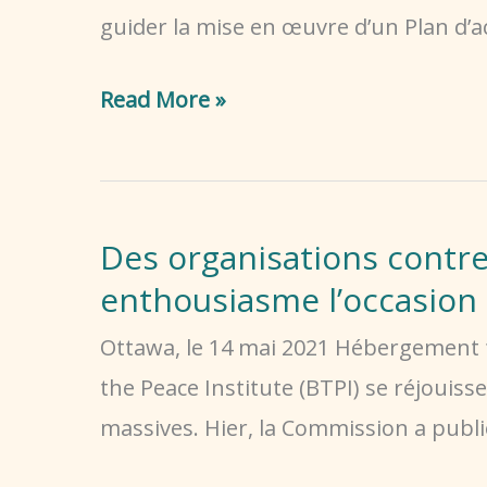
de
guider la mise en œuvre d’un Plan d’a
financement
Le
des
Read More »
rapport
maisons
d’expertes
d’hébergement
lancé
contre
Des organisations contre 
aujourd’hui
la
enthousiasme l’occasion 
fournit
VFF
une
et
Ottawa, le 14 mai 2021 Hébergement 
feuille
la
the Peace Institute (BTPI) se réjouiss
de
VFFA
massives. Hier, la Commission a publié
route