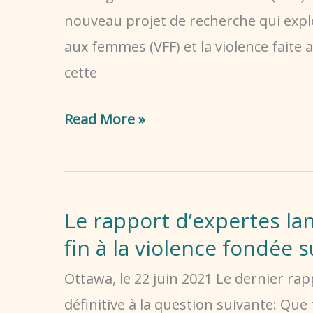
dans
nouveau projet de recherche qui expl
tout
aux femmes (VFF) et la violence faite 
le
cette
pays
Recherche
Read More »
de
NACAFV
et
Le rapport d’expertes lan
HFC
fin à la violence fondée 
sur
la
Ottawa, le 22 juin 2021 Le dernier 
parité
définitive à la question suivante: Qu