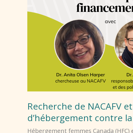
de
la
possibilité
renouvelée
de
distribuer
des
fonds
fédéraux
aux
Recherche de NACAFV et 
maisons
d’hébergement contre la 
d’hébergement
Hébergement femmes Canada (HFC) et l