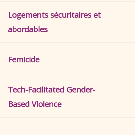
Logements sécuritaires et
Dé
abordables
Femicide
Dé
Tech-Facilitated Gender-
Dé
Based Violence