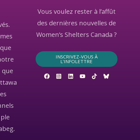
Vous voulez rester à l’affût
des dernières nouvelles de
vés.
Women’s Shelters Canada ?
mmes
 que
INSCRIVEZ-VOUS À
notre
L'INFOLETTRE
l que
Ottawa
les
nnels
ple
abeg.