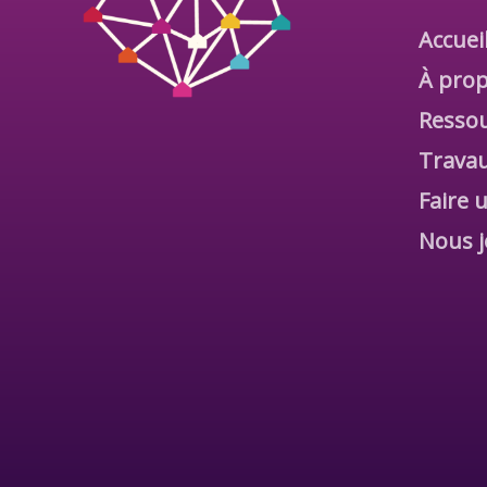
Accuei
À prop
Ressou
Travau
Faire 
Nous j