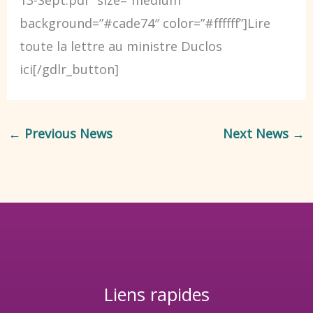
background=”#cade74″ color=”#ffffff”]Lire
toute la lettre au ministre Duclos
ici[/gdlr_button]
←
Previous News
Next News
→
Liens rapides