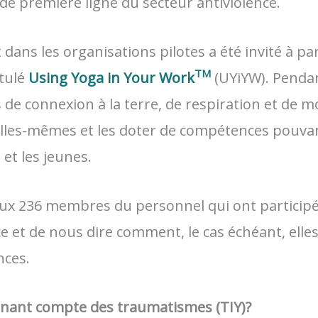
de première ligne du secteur antiviolence.
 dans les organisations pilotes a été invité à par
TM
itulé
Using Yoga in Your Work
(UYiYW). Pendant
 de connexion à la terre, de respiration et de
elles-mêmes et les doter de compétences pouvant
et les jeunes.
x 236 membres du personnel qui ont participé 
e et de nous dire comment, le cas échéant, elles
nces.
tenant compte des traumatismes (TIY)?