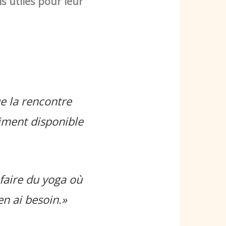
ls utiles pour leur
ue la rencontre
raiment disponible
 faire du yoga où
’en ai besoin.»